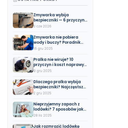
Zmywarka wybija
bezpieczniki — 6 przyczyn i
rozwiązania (z cennikiem
3 cze 2026
naprawy)
Zmywarka nie pobiera
wody i buczy? Poradnik
Krok po Kroku (Wszystkie
16 gru 2025
Marki)
Pralka nie wiruje? 10
przyczyn i koszt naprawy
(Beko, Bosch, Electrolux)
9 gru 2025
Dlaczego pralka wybija
bezpieczniki? Najczęstsze
przyczyny i rozwiązania
2 gru 2025
Nieprzyjemny zapach z
lodówki? 7 sposobów jak
się go pozbyć (także No
28 lis 2025
Frost)
Jak rozmrozić lodówkę