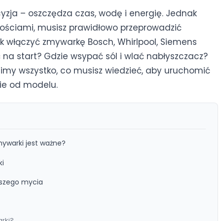
yzja – oszczędza czas, wodę i energię. Jednak
iwościami, musisz prawidłowo przeprowadzić
ak włączyć zmywarkę Bosch, Whirlpool, Siemens
na start? Gdzie wsypać sól i wlać nabłyszczacz?
nimy wszystko, co musisz wiedzieć, aby uruchomić
ie od modelu.
ywarki jest ważne?
ki
wszego mycia
rki?