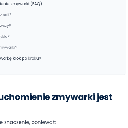
ienie zmywarki (FAQ)
 soli?
rwszy?
yklu?
zmywarki?
arkę krok po kroku?
ruchomienie zmywarki jest
e znaczenie, ponieważ: