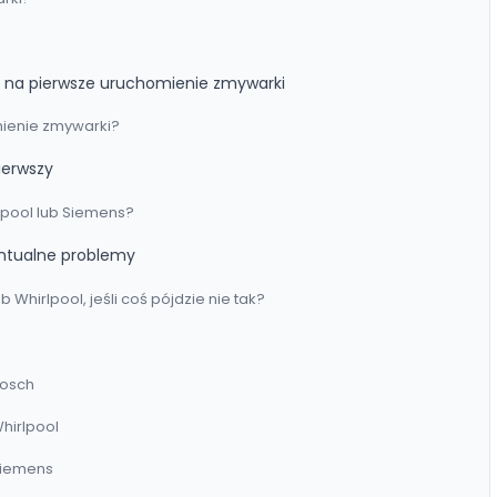
m na pierwsze uruchomienie zmywarki
ienie zmywarki?
ierwszy
lpool lub Siemens?
entualne problemy
Whirlpool, jeśli coś pójdzie nie tak?
Bosch
hirlpool
Siemens