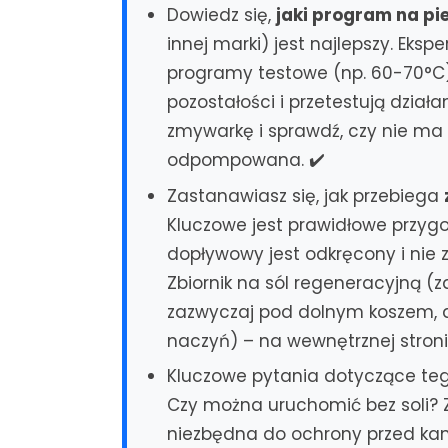
Dowiedz się,
jaki program na pi
innej marki) jest najlepszy. Eks
programy testowe (np. 60-70°C),
pozostałości i przetestują dział
zmywarkę i sprawdź, czy nie ma
odpompowana. ✔️
Zastanawiasz się, jak przebiega
Kluczowe jest prawidłowe przygo
dopływowy jest odkręcony i nie
Zbiornik na sól regeneracyjną (
zazwyczaj pod dolnym koszem, a
naczyń) – na wewnętrznej stroni
Kluczowe pytania dotyczące te
Czy można uruchomić bez soli? Z
niezbędna do ochrony przed ka