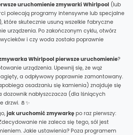
erwsze uruchomienie zmywarki Whirlpool
(lub
perci polecają programy intensywne lub specjalne
 które skutecznie usuną wszelkie fabryczne
anie urządzenia. Po zakończonym cyklu, otwórz
 wycieków i czy woda została poprawnie
zmywarka Whirlpool pierwsze uruchomienie
?
towanie urządzenia. Upewnij się, że wąż
 zagięty, a odpływowy poprawnie zamontowany.
zapobiega osadzaniu się kamienia) znajduje się
 dozownik nabłyszczacza (dla lśniących
e drzwi. 🧂✨
go,
jak uruchomić zmywarkę
po raz pierwszy:
decydowanie nie zaleca się tego, sól jest
mieniem. Jakie ustawienia? Poza programem