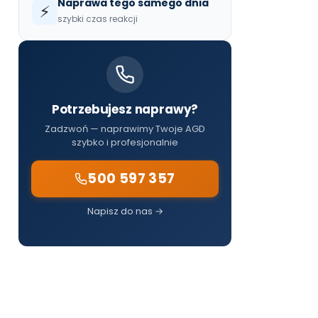
Naprawa tego samego dnia
⚡
szybki czas reakcji
Potrzebujesz naprawy?
Zadzwoń — naprawimy Twoje AGD
szybko i profesjonalnie
500 597 357
Napisz do nas →