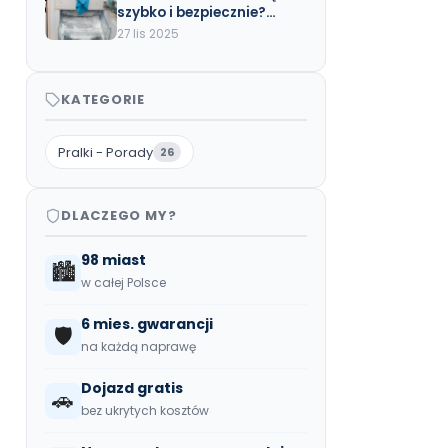
szybko i bezpiecznie?
Poradnik krok po kroku
27 lis 2025
KATEGORIE
Pralki - Porady
26
DLACZEGO MY?
98 miast
🏙️
w całej Polsce
6 mies. gwarancji
🛡️
na każdą naprawę
Dojazd gratis
🚗
bez ukrytych kosztów