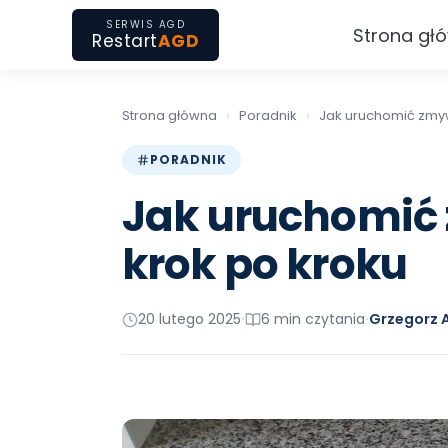
SERWIS AGD
Strona gł
Restart
AGD
Strona główna
›
Poradnik
›
Jak uruchomić zmyw
PORADNIK
Jak uruchomić 
krok po kroku
20 lutego 2025
6 min czytania
Grzegorz 
•
•