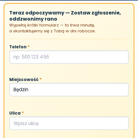
Czechowice-Dziedzice
Teraz odpoczywamy — Zostaw zgłoszenie,
oddzwonimy rano
MAZOWSZE
Wypełnij krótki formularz — to trwa minutę,
Serwis AGD Warszawa
a skontaktujemy się z Tobą w dni robocze.
Naprawa zmywarek Warszawa
Telefon
*
Naprawa Pralek Warszawa
Pruszków
Wołomin
Ząbki
Miejscowość
*
Zielonka
DOLNY ŚLĄSK
Naprawa Zmywarek Wrocław
Serwis AGD Wrocław
Ulica
*
Legnica
Bolesławiec