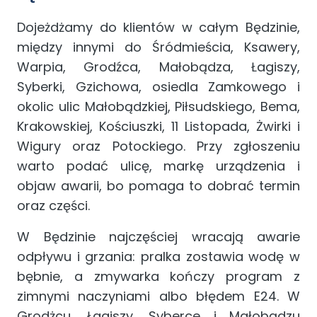
Dojeżdżamy do klientów w całym Będzinie,
między innymi do Śródmieścia, Ksawery,
Warpia, Grodźca, Małobądza, Łagiszy,
Syberki, Gzichowa, osiedla Zamkowego i
okolic ulic Małobądzkiej, Piłsudskiego, Bema,
Krakowskiej, Kościuszki, 11 Listopada, Żwirki i
Wigury oraz Potockiego. Przy zgłoszeniu
warto podać ulicę, markę urządzenia i
objaw awarii, bo pomaga to dobrać termin
oraz części.
W Będzinie najczęściej wracają awarie
odpływu i grzania: pralka zostawia wodę w
bębnie, a zmywarka kończy program z
zimnymi naczyniami albo błędem E24. W
Grodżcu, Łagiszy, Syberce i Małobądzu