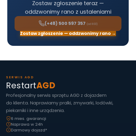
Zostaw zgłoszenie teraz —
oddzwonimy rano z ustaleniami
(+48) 500 597 357
(od 8:00)
Zostaw zgłoszenie — oddzwonimy rano →
SERWIS AGD
Restart
AGD
Profesjonalny serwis sprzętu AGD z dojazdem
do klienta. Naprawiamy pralki, zmywarki, lodówki,
piekarniki i inne urządzenia.
6 mies. gwarancji
Naprawa w 24h
Darmowy dojazd*