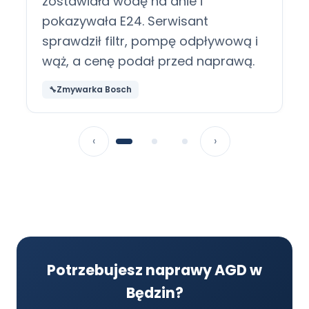
zostawiała wodę na dnie i
pokazywała E24. Serwisant
sprawdził filtr, pompę odpływową i
wąż, a cenę podał przed naprawą.
Zmywarka Bosch
‹
›
Potrzebujesz naprawy AGD w
Będzin?