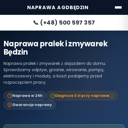
NAPRAWA AGD
BĘDZIN
✓
📞 (+48) 500 597 357
Decydujesz się na
naprawę
— diagnoza
bezpłatna, wliczona
w koszt usługi
Naprawa pralek i zmywarek
ℹ
Rezygnujesz z
Będzin
naprawy
— opłata
diagnostyczna
Naprawa pralek i zmywarek z dojazdem do domu.
ustalana indywidualnie
z serwisantem
Sprawdzamy odpływ, grzanie, wirowanie, pompy,
elektrozawory i moduły, a koszt podajemy przed
rozpoczęciem pracy.
Naprawa w 24h
Diagnoza 0 zł przy naprawie
Katowice
Warszawa
POPULARNE:
Wrocław
Gdańsk
Gdynia
Poznań
Gwarancja naprawy