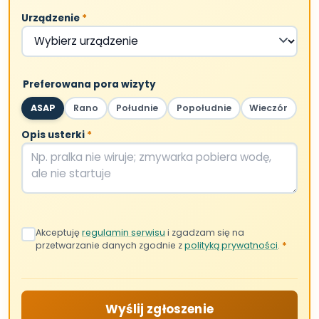
Lubin
Urządzenie
*
Polkowice
POMORZE
Gdańsk
Preferowana pora wizyty
Gdynia
ASAP
Rano
Południe
Popołudnie
Wieczór
Sopot
Pruszcz Gdański
Opis usterki
*
Koszalin
WIELKOPOLSKA
Poznań
Akceptuję
regulamin serwisu
i zgadzam się na
INNE REGIONY
przetwarzanie danych zgodnie z
polityką prywatności
.
*
Lublin
Kielce
Rzeszów
Opole
Szczecin
Toruń
Wyślij zgłoszenie
Białystok
Zielona Góra