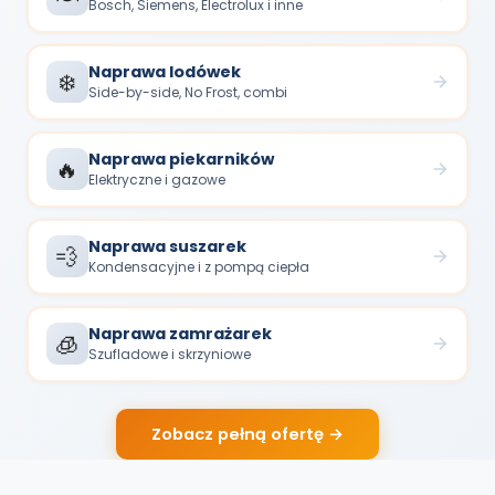
Bosch, Siemens, Electrolux i inne
Naprawa lodówek
❄️
Side-by-side, No Frost, combi
Naprawa piekarników
🔥
Elektryczne i gazowe
Naprawa suszarek
💨
Kondensacyjne i z pompą ciepła
Naprawa zamrażarek
🧊
Szufladowe i skrzyniowe
Zobacz pełną ofertę →