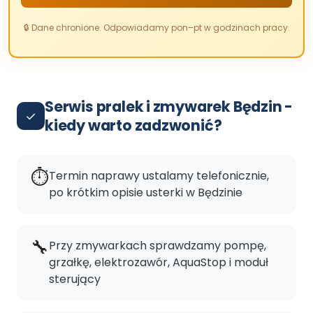
Olsztyn
🔒 Dane chronione. Odpowiadamy pon–pt w godzinach pracy.
(+48) 500 597 357
·
Dojazd gratis · Naprawa w 24h
Wszystkie miasta →
Serwis pralek i zmywarek Będzin -
✓
kiedy warto zadzwonić?
⏱️
Termin naprawy ustalamy telefonicznie,
po krótkim opisie usterki w Będzinie
🔧
Przy zmywarkach sprawdzamy pompę,
grzałkę, elektrozawór, AquaStop i moduł
sterujący