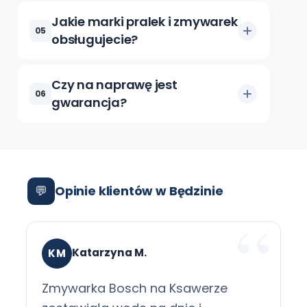
Jakie marki pralek i zmywarek
05
obsługujecie?
Czy na naprawę jest
06
gwarancja?
💬
Opinie klientów w Będzinie
Katarzyna M.
KM
Zmywarka Bosch na Ksawerze