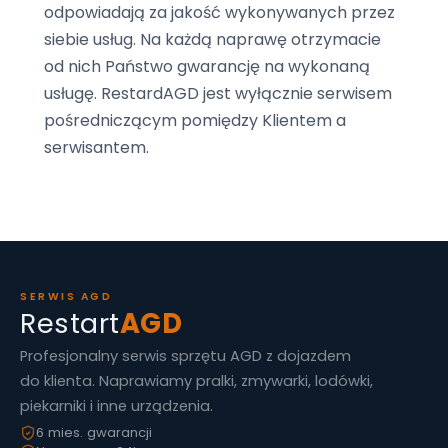
odpowiadają za jakość wykonywanych przez
Olsztyn
siebie usług. Na każdą naprawę otrzymacie
od nich Państwo gwarancję na wykonaną
(+48) 500 597 357
·
Dojazd gratis · Naprawa w 24h
usługę. RestardAGD jest wyłącznie serwisem
Wszystkie miasta →
pośredniczącym pomiędzy Klientem a
serwisantem.
SERWIS AGD
Restart
AGD
Profesjonalny serwis sprzętu AGD z dojazdem
do klienta. Naprawiamy pralki, zmywarki, lodówki,
piekarniki i inne urządzenia.
6 mies. gwarancji