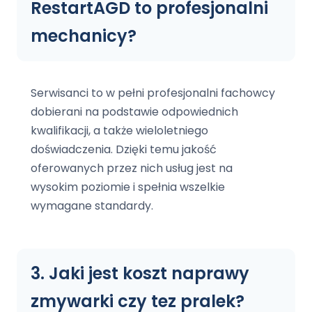
RestartAGD to profesjonalni
Czechowice-Dziedzice
mechanicy?
MAZOWSZE
Serwis AGD Warszawa
Naprawa zmywarek Warszawa
Serwisanci to w pełni profesjonalni fachowcy
Naprawa Pralek Warszawa
dobierani na podstawie odpowiednich
Pruszków
kwalifikacji, a także wieloletniego
Wołomin
doświadczenia. Dzięki temu jakość
Ząbki
oferowanych przez nich usług jest na
Zielonka
wysokim poziomie i spełnia wszelkie
wymagane standardy.
DOLNY ŚLĄSK
Naprawa Zmywarek Wrocław
Serwis AGD Wrocław
3. Jaki jest koszt naprawy
Legnica
Bolesławiec
zmywarki czy tez pralek?