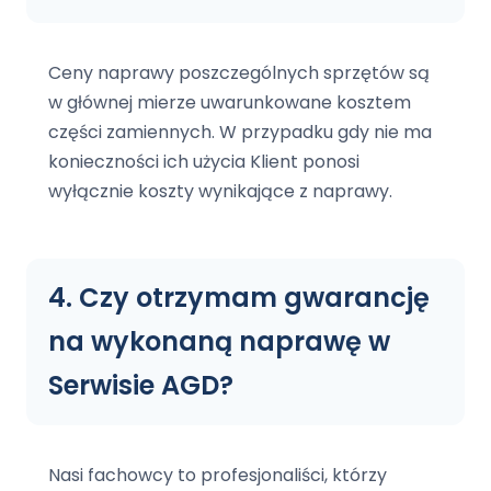
Lubin
Polkowice
Ceny naprawy poszczególnych sprzętów są
POMORZE
w głównej mierze uwarunkowane kosztem
Gdańsk
części zamiennych. W przypadku gdy nie ma
Gdynia
konieczności ich użycia Klient ponosi
Sopot
wyłącznie koszty wynikające z naprawy.
Pruszcz Gdański
Koszalin
WIELKOPOLSKA
4. Czy otrzymam gwarancję
Poznań
na wykonaną naprawę w
INNE REGIONY
Serwisie AGD?
Lublin
Kielce
Rzeszów
Opole
Szczecin
Toruń
Nasi fachowcy to profesjonaliści, którzy
Białystok
Zielona Góra