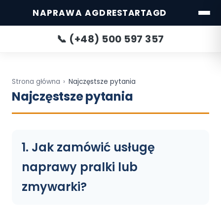
NAPRAWA AGD
RESTARTAGD
📞 (+48) 500 597 357
Strona główna
›
Najczęstsze pytania
Najczęstsze pytania
1. Jak zamówić usługę
naprawy pralki lub
Katowice
Warszawa
POPULARNE:
Wrocław
Gdańsk
Gdynia
Poznań
zmywarki?