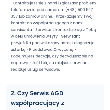
· Kontaktujesz się z nami i zgłaszasz problem
telefonicznie pod numerem (+48) 500 597
ŚLĄSK
Katowice
Siemianowice Śl.
357 lub zamów online. · Przekazujemy Twój
kontakt do współpracującego z nami
Gliwice
Piekary Śl.
serwisanta. · Serwisant kontaktuje się z Tobą
Sosnowiec
Świętochłowice
w celu umówienia wizyty. · Serwisant
Bytom
Ruda Śląska
przyjeżdża pod wskazany adres i diagnozuje
Zabrze
Tarnowskie Góry
usterkę. · Przedstawia Ci wycenę. ·
Tychy
Mikołów
Podejmujesz decyzję, czy decydujesz się na
Chorzów
Knurów
naprawę. · Jeśli tak, na miejscu serwisant
Rybnik
Lędziny
realizuje usługi serwisowe.
Mysłowice
Jastrzębie-Zdrój
Będzin
Wodzisław Śl.
Dąbrowa Górnicza
Częstochowa
2. Czy Serwis AGD
MAŁOPOLSKA
współpracujący z
Kraków
Bielsko-Biała