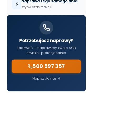
Naprawa tego samego dnia
⚡
szybki czas reakcji
Potrzebujesz naprawy?
Zadzwoń — naprawimy Twoje AGD
szybko i profesjonalnie
500 597 357
Napisz do nas →