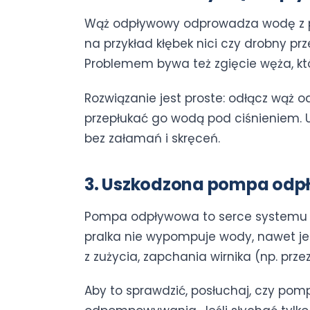
Wąż odpływowy odprowadza wodę z pra
na przykład kłębek nici czy drobny pr
Problemem bywa też zgięcie węża, któ
Rozwiązanie jest proste: odłącz wąż od
przepłukać go wodą pod ciśnieniem. Up
bez załamań i skręceń.
3. Uszkodzona pompa od
Pompa odpływowa to serce systemu od
pralka nie wypompuje wody, nawet jeśl
z zużycia, zapchania wirnika (np. prze
Aby to sprawdzić, posłuchaj, czy pom