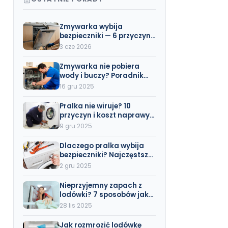
Zmywarka wybija
bezpieczniki — 6 przyczyn i
rozwiązania (z cennikiem
3 cze 2026
naprawy)
Zmywarka nie pobiera
wody i buczy? Poradnik
Krok po Kroku (Wszystkie
16 gru 2025
Marki)
Pralka nie wiruje? 10
przyczyn i koszt naprawy
(Beko, Bosch, Electrolux)
9 gru 2025
Dlaczego pralka wybija
bezpieczniki? Najczęstsze
przyczyny i rozwiązania
2 gru 2025
Nieprzyjemny zapach z
lodówki? 7 sposobów jak
się go pozbyć (także No
28 lis 2025
Frost)
Jak rozmrozić lodówkę