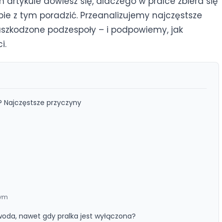
artykule dowiesz się, dlaczego w pralce zbiera się
bie z tym poradzić. Przeanalizujemy najczęstsze
szkodzone podzespoły – i podpowiemy, jak
i.
? Najczęstsze przyczyny
wym
 woda, nawet gdy pralka jest wyłączona?