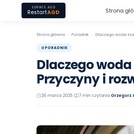
SERWIS AGD
Strona gł
Restart
AGD
Strona główna
›
Poradnik
›
Dlaczego woda zost
PORADNIK
Dlaczego woda 
Przyczyny i roz
26 marca 2025
7 min czytania
Grzegorz 
•
•