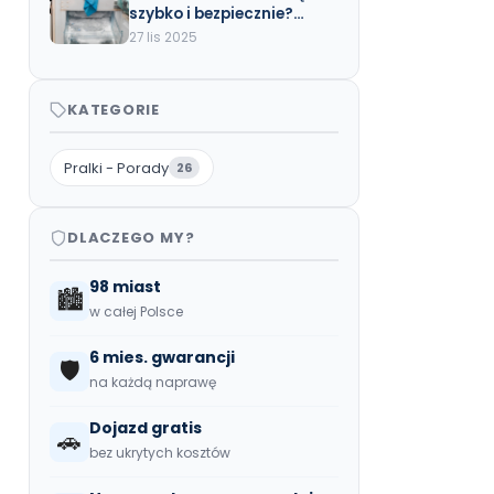
szybko i bezpiecznie?
Poradnik krok po kroku
27 lis 2025
KATEGORIE
Pralki - Porady
26
DLACZEGO MY?
98 miast
🏙️
w całej Polsce
6 mies. gwarancji
🛡️
na każdą naprawę
Dojazd gratis
🚗
bez ukrytych kosztów