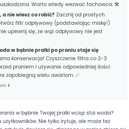
szkodzona. Warto wtedy wezwać fachowca. 🛠️
 a nie wiesz co robić?
Zacznij od prostych
otwórz filtr odpływowy (podstawiając miskę!)
ie upewnij się, że wąż odpływowy nie jest
da w bębnie pralki po praniu staje się
rna konserwacja! Czyszczenie filtra co 2-3
przed praniem i używanie odpowiedniej ilości
óre zapobiegną wielu awariom. ✅
matu ⬇
rania w bębnie Twojej pralki wciąż stoi woda?
 użytkowników. Nie tylko irytuje, ale może też