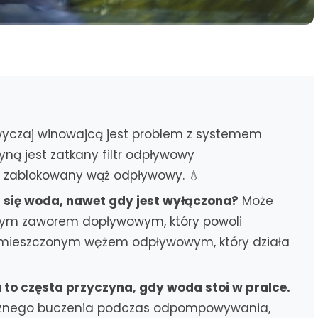
yczaj winowajcą jest problem z systemem
ną jest zatkany filtr odpływowy
ub zablokowany wąż odpływowy. 💧
a się woda, nawet gdy jest wyłączona?
Może
nym zaworem dopływowym, który powoli
 umieszczonym wężem odpływowym, który działa
o częsta przyczyna, gdy woda stoi w pralce.
tycznego buczenia podczas odpompowywania,