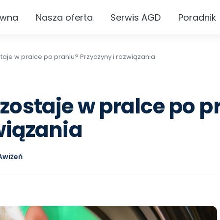
ówna
Nasza oferta
Serwis AGD
Poradnik
aje w pralce po praniu? Przyczyny i rozwiązania
zostaje w pralce po p
wiązania
Awiżeń