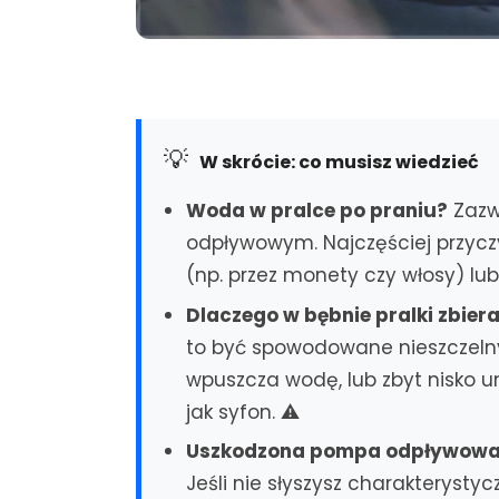
💡
W skrócie: co musisz wiedzieć
Woda w pralce po praniu?
Zazw
odpływowym. Najczęściej przyczy
(np. przez monety czy włosy) l
Dlaczego w bębnie pralki zbier
to być spowodowane nieszczel
wpuszcza wodę, lub zbyt nisko
jak syfon. ⚠️
Uszkodzona pompa odpływowa t
Jeśli nie słyszysz charakterys