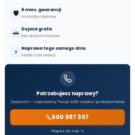
6 mies. gwarancji
🛡️
na każdą naprawę
Dojazd gratis
🚗
bez ukrytych kosztów
Naprawa tego samego dnia
⚡
szybki czas reakcji
Potrzebujesz naprawy?
Zadzwoń — naprawimy Twoje AGD szybko i profesjonalnie
500 597 357
Napisz do nas →