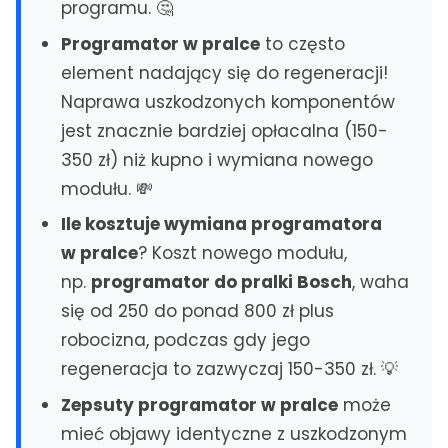
programu. 🤔
Czechowice-Dziedzice
Programator w pralce
to często
element nadający się do regeneracji!
MAZOWSZE
Serwis AGD Warszawa
Naprawa uszkodzonych komponentów
Naprawa zmywarek Warszawa
jest znacznie bardziej opłacalna (150-
Naprawa Pralek Warszawa
350 zł) niż kupno i wymiana nowego
Pruszków
modułu. 💸
Wołomin
Ile kosztuje wymiana programatora
Ząbki
w pralce
? Koszt nowego modułu,
Zielonka
np.
programator do pralki Bosch
, waha
się od 250 do ponad 800 zł plus
DOLNY ŚLĄSK
Naprawa Zmywarek Wrocław
robocizna, podczas gdy jego
Serwis AGD Wrocław
regeneracja to zazwyczaj 150-350 zł. 💡
Legnica
Zepsuty programator w pralce
może
Bolesławiec
mieć objawy identyczne z uszkodzonym