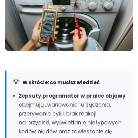
ŚLĄSK
Katowice
Siemianowice Śl.
Gliwice
Piekary Śl.
Sosnowiec
Świętochłowice
Bytom
Ruda Śląska
Zabrze
Tarnowskie Góry
Tychy
Mikołów
Chorzów
Knurów
💡
Rybnik
Lędziny
W skrócie: co musisz wiedzieć
Mysłowice
Jastrzębie-Zdrój
Zepsuty programator w pralce objawy
Będzin
Wodzisław Śl.
obejmują „wariowanie” urządzenia,
Dąbrowa Górnicza
Częstochowa
przerywanie cykli, brak reakcji
MAŁOPOLSKA
na przyciski, wyświetlanie nietypowych
Kraków
kodów błędów oraz zawieszanie się
Bielsko-Biała