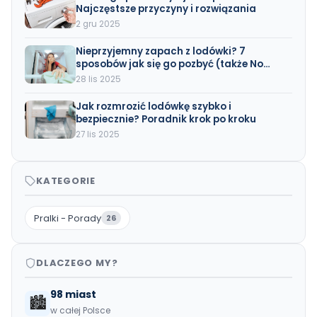
Najczęstsze przyczyny i rozwiązania
2 gru 2025
Nieprzyjemny zapach z lodówki? 7
sposobów jak się go pozbyć (także No
Frost)
28 lis 2025
Jak rozmrozić lodówkę szybko i
bezpiecznie? Poradnik krok po kroku
27 lis 2025
KATEGORIE
Pralki - Porady
26
DLACZEGO MY?
98 miast
🏙️
w całej Polsce