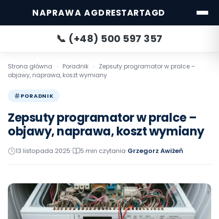
NAPRAWA AGD
RESTARTAGD
📞 (+48) 500 597 357
Strona główna
›
Poradnik
›
Zepsuty programator w pralce –
objawy, naprawa, koszt wymiany
PORADNIK
Zepsuty programator w pralce –
objawy, naprawa, koszt wymiany
13 listopada 2025
5 min czytania
Grzegorz Awiżeń
•
•
Katowice
Warszawa
POPULARNE:
Wrocław
Gdańsk
Gdynia
Poznań