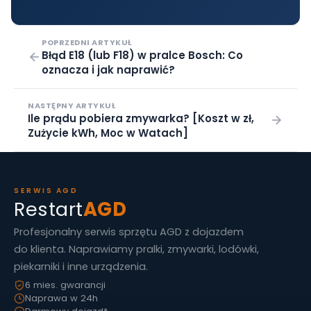
POPRZEDNI ARTYKUŁ
Błąd E18 (lub F18) w pralce Bosch: Co
oznacza i jak naprawić?
NASTĘPNY ARTYKUŁ
Ile prądu pobiera zmywarka? [Koszt w zł,
Zużycie kWh, Moc w Watach]
SERWIS AGD
Restart
AGD
Profesjonalny serwis sprzętu AGD z dojazdem
do klienta. Naprawiamy pralki, zmywarki, lodówki,
piekarniki i inne urządzenia.
6 mies. gwarancji
Naprawa w 24h