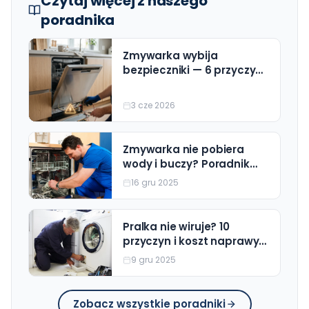
Czytaj więcej z naszego
poradnika
Zmywarka wybija
bezpieczniki — 6 przyczyn i
rozwiązania (z cennikiem
naprawy)
3 cze 2026
Zmywarka nie pobiera
wody i buczy? Poradnik
Krok po Kroku (Wszystkie
16 gru 2025
Marki)
Pralka nie wiruje? 10
przyczyn i koszt naprawy
(Beko, Bosch, Electrolux)
9 gru 2025
Zobacz wszystkie poradniki