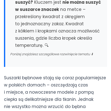
suszyć?
Kluczem jest
nie można suszyć
Olsztyn
w suszarce znaczek
na metce –
przekreślony kwadrat z okręgiem
(+48) 500 597 357
·
Dojazd gratis · Naprawa w 24h
to jednoznaczny zakaz. Kwadrat
Wszystkie miasta →
z kółkiem i kropkami oznacza możliwość
suszenia, gdzie liczba kropek określa
temperaturę. 🔍
Poniżej znajdziesz szczegółowe rozwinięcie tematu ⬇
Suszarki bębnowe stają się coraz popularniejsze
w polskich domach – oszczędzają czas
i miejsce, a nowoczesne modele z pompą
ciepła są delikatniejsze dla tkanin. Jednak
nie wszystko można wrzucić do bębna