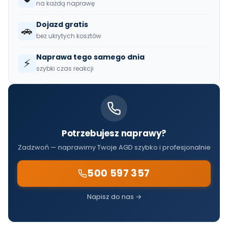
na każdą naprawę
Dojazd gratis
🚗
bez ukrytych kosztów
Naprawa tego samego dnia
⚡
szybki czas reakcji
Potrzebujesz naprawy?
Zadzwoń — naprawimy Twoje AGD szybko i profesjonalnie
500 597 357
Napisz do nas →