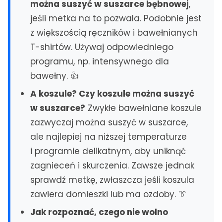
Lubin
można suszyć w suszarce bębnowej
,
Polkowice
jeśli metka na to pozwala. Podobnie jest
z większością ręczników i bawełnianych
POMORZE
T-shirtów. Używaj odpowiedniego
Gdańsk
programu, np. intensywnego dla
Gdynia
bawełny. 👍
Sopot
Pruszcz Gdański
A koszule? Czy koszule można suszyć
Koszalin
w suszarce?
Zwykłe bawełniane koszule
zazwyczaj można suszyć w suszarce,
WIELKOPOLSKA
ale najlepiej na niższej temperaturze
Poznań
i programie delikatnym, aby uniknąć
zagnieceń i skurczenia. Zawsze jednak
INNE REGIONY
Lublin
Kielce
sprawdź metkę, zwłaszcza jeśli koszula
Rzeszów
Opole
zawiera domieszki lub ma ozdoby. 👔
Szczecin
Toruń
Jak rozpoznać, czego nie wolno
Białystok
Zielona Góra