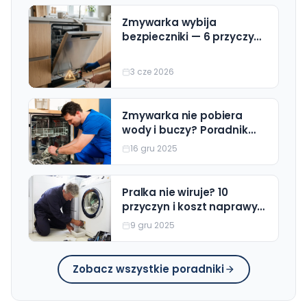
Zmywarka wybija
bezpieczniki — 6 przyczyn i
rozwiązania (z cennikiem
naprawy)
3 cze 2026
Zmywarka nie pobiera
wody i buczy? Poradnik
Krok po Kroku (Wszystkie
16 gru 2025
Marki)
Pralka nie wiruje? 10
przyczyn i koszt naprawy
(Beko, Bosch, Electrolux)
9 gru 2025
Zobacz wszystkie poradniki