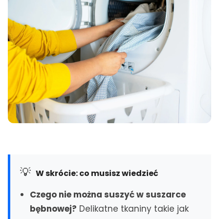
ŚLĄSK
Katowice
Siemianowice Śl.
Gliwice
Piekary Śl.
Sosnowiec
Świętochłowice
Bytom
Ruda Śląska
Zabrze
Tarnowskie Góry
Tychy
Mikołów
Chorzów
Knurów
Rybnik
Lędziny
Mysłowice
Jastrzębie-Zdrój
Będzin
Wodzisław Śl.
Dąbrowa Górnicza
Częstochowa
💡
W skrócie: co musisz wiedzieć
MAŁOPOLSKA
Czego nie można suszyć w suszarce
Kraków
bębnowej?
Delikatne tkaniny takie jak
Bielsko-Biała