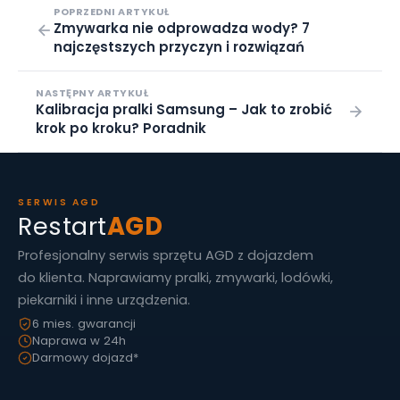
POPRZEDNI ARTYKUŁ
Zmywarka nie odprowadza wody? 7
najczęstszych przyczyn i rozwiązań
NASTĘPNY ARTYKUŁ
Kalibracja pralki Samsung – Jak to zrobić
krok po kroku? Poradnik
SERWIS AGD
Restart
AGD
Profesjonalny serwis sprzętu AGD z dojazdem
do klienta. Naprawiamy pralki, zmywarki, lodówki,
piekarniki i inne urządzenia.
6 mies. gwarancji
Naprawa w 24h
Darmowy dojazd*