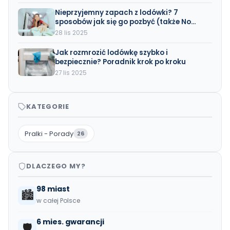
Nieprzyjemny zapach z lodówki? 7
sposobów jak się go pozbyć (także No
Frost)
28 lis 2025
Jak rozmrozić lodówkę szybko i
bezpiecznie? Poradnik krok po kroku
27 lis 2025
KATEGORIE
Pralki - Porady
26
DLACZEGO MY?
98 miast
🏙️
w całej Polsce
6 mies. gwarancji
🛡️