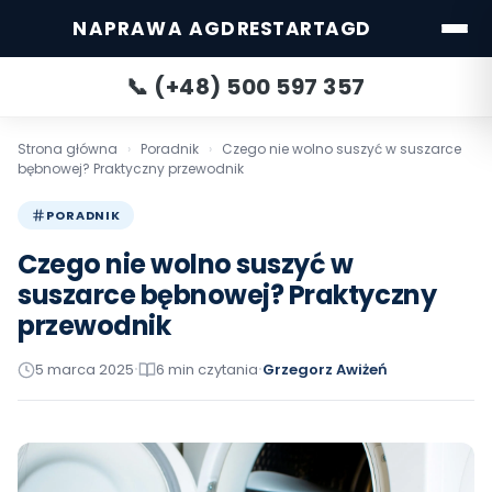
NAPRAWA AGD
RESTARTAGD
📞 (+48) 500 597 357
Strona główna
›
Poradnik
›
Czego nie wolno suszyć w suszarce
bębnowej? Praktyczny przewodnik
PORADNIK
Czego nie wolno suszyć w
suszarce bębnowej? Praktyczny
przewodnik
5 marca 2025
6 min czytania
Katowice
Grzegorz Awiżeń
Warszawa
POPULARNE:
•
•
Wrocław
Gdańsk
Gdynia
Poznań