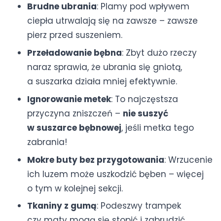
Brudne ubrania
: Plamy pod wpływem
ciepła utrwalają się na zawsze – zawsze
pierz przed suszeniem.
Przeładowanie bębna
: Zbyt dużo rzeczy
naraz sprawia, że ubrania się gniotą,
a suszarka działa mniej efektywnie.
Ignorowanie metek
: To najczęstsza
przyczyna zniszczeń –
nie suszyć
w suszarce bębnowej
, jeśli metka tego
zabrania!
Mokre buty bez przygotowania
: Wrzucenie
ich luzem może uszkodzić bęben – więcej
o tym w kolejnej sekcji.
Tkaniny z gumą
: Podeszwy trampek
czy maty mogą się stopić i zabrudzić