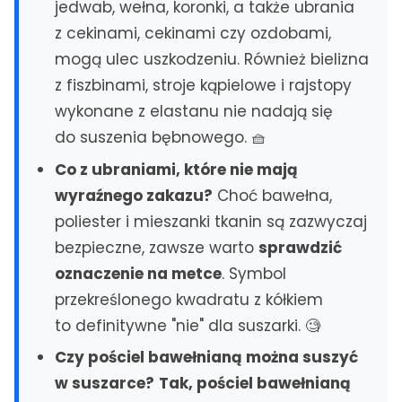
jedwab, wełna, koronki, a także ubrania
Czechowice-Dziedzice
z cekinami, cekinami czy ozdobami,
mogą ulec uszkodzeniu. Również bielizna
MAZOWSZE
z fiszbinami, stroje kąpielowe i rajstopy
Serwis AGD Warszawa
wykonane z elastanu nie nadają się
Naprawa zmywarek Warszawa
do suszenia bębnowego. 🧺
Naprawa Pralek Warszawa
Pruszków
Co z ubraniami, które nie mają
Wołomin
wyraźnego zakazu?
Choć bawełna,
Ząbki
poliester i mieszanki tkanin są zazwyczaj
Zielonka
bezpieczne, zawsze warto
sprawdzić
oznaczenie na metce
. Symbol
DOLNY ŚLĄSK
przekreślonego kwadratu z kółkiem
Naprawa Zmywarek Wrocław
to definitywne "nie" dla suszarki. 🧐
Serwis AGD Wrocław
Legnica
Czy pościel bawełnianą można suszyć
Bolesławiec
w suszarce?
Tak, pościel bawełnianą