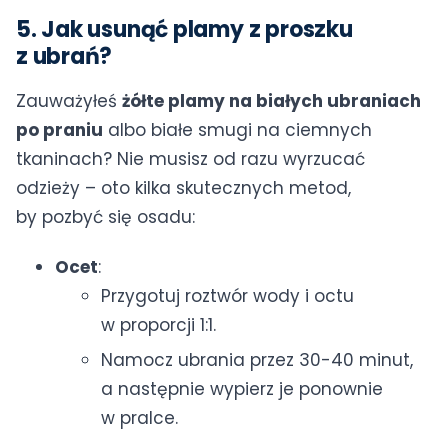
5. Jak usunąć plamy z proszku
z ubrań?
Zauważyłeś
żółte plamy na białych ubraniach
po praniu
albo białe smugi na ciemnych
tkaninach? Nie musisz od razu wyrzucać
odzieży – oto kilka skutecznych metod,
by pozbyć się osadu:
Ocet
:
Przygotuj roztwór wody i octu
w proporcji 1:1.
Namocz ubrania przez 30-40 minut,
a następnie wypierz je ponownie
w pralce.