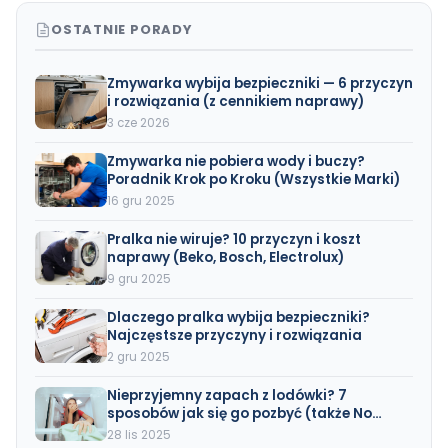
OSTATNIE PORADY
Zmywarka wybija bezpieczniki — 6 przyczyn
i rozwiązania (z cennikiem naprawy)
3 cze 2026
Zmywarka nie pobiera wody i buczy?
Poradnik Krok po Kroku (Wszystkie Marki)
16 gru 2025
Pralka nie wiruje? 10 przyczyn i koszt
naprawy (Beko, Bosch, Electrolux)
9 gru 2025
Dlaczego pralka wybija bezpieczniki?
Najczęstsze przyczyny i rozwiązania
2 gru 2025
Nieprzyjemny zapach z lodówki? 7
sposobów jak się go pozbyć (także No
Frost)
28 lis 2025