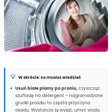
ŚLĄSK
Katowice
Siemianowice Śl.
Gliwice
Piekary Śl.
Sosnowiec
Świętochłowice
Bytom
Ruda Śląska
Zabrze
Tarnowskie Góry
Tychy
Mikołów
Chorzów
Knurów
Rybnik
Lędziny
Mysłowice
Jastrzębie-Zdrój
💡
W skrócie: co musisz wiedzieć
Będzin
Wodzisław Śl.
Dąbrowa Górnicza
Częstochowa
Usuń białe plamy po praniu
, czyszcząc
szufladę na detergent – nagromadzone
MAŁOPOLSKA
grudki proszku to częsta przyczyna
Kraków
osadu. Wystarczy ją wyjąć, umyć wodą
Bielsko-Biała