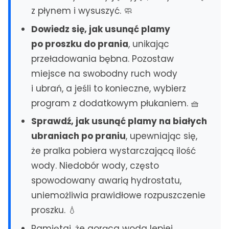
z płynem i wysuszyć. 🧼
Czechowice-Dziedzice
Dowiedz się, jak usunąć plamy
MAZOWSZE
po proszku do prania
, unikając
Serwis AGD Warszawa
przeładowania bębna. Pozostaw
Naprawa zmywarek Warszawa
miejsce na swobodny ruch wody
Naprawa Pralek Warszawa
i ubrań, a jeśli to konieczne, wybierz
Pruszków
program z dodatkowym płukaniem. 🧺
Wołomin
Sprawdź, jak usunąć plamy na białych
Ząbki
ubraniach po praniu
, upewniając się,
Zielonka
że pralka pobiera wystarczającą ilość
DOLNY ŚLĄSK
wody. Niedobór wody, często
Naprawa Zmywarek Wrocław
spowodowany awarią hydrostatu,
Serwis AGD Wrocław
uniemożliwia prawidłowe rozpuszczenie
Legnica
proszku. 💧
Bolesławiec
Pamiętaj, że gorąca woda lepiej