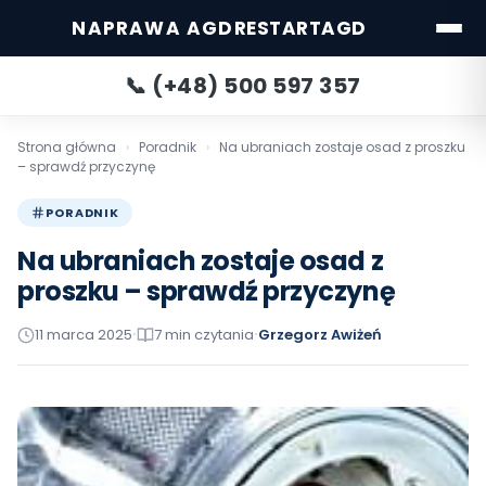
NAPRAWA AGD
RESTARTAGD
📞 (+48) 500 597 357
Strona główna
›
Poradnik
›
Na ubraniach zostaje osad z proszku
– sprawdź przyczynę
PORADNIK
Na ubraniach zostaje osad z
proszku – sprawdź przyczynę
11 marca 2025
7 min czytania
Grzegorz Awiżeń
•
•
Katowice
Warszawa
POPULARNE:
Wrocław
Gdańsk
Gdynia
Poznań