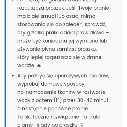
Lubin
rozpuszcza proszek. Jeśli Twoje pranie
Polkowice
ma białe smugi lub osad, mimo
POMORZE
stosowania się do zaleceń, sprawdź,
Gdańsk
czy grzałka pralki działa prawidłowo –
Gdynia
może być konieczna jej wymiana lub
Sopot
używanie płynu zamiast proszku,
Pruszcz Gdański
który lepiej rozpuszcza się w zimnej
Koszalin
wodzie. 🔥
WIELKOPOLSKA
Aby pozbyć się uporczywych osadów,
Poznań
wypróbuj domowe sposoby,
np. namoczenie tkaniny w roztworze
INNE REGIONY
wody z octem (1:1) przez 30-40 minut,
Lublin
Kielce
a następnie ponowne pranie.
Rzeszów
Opole
To skuteczne rozwiązanie na białe
Szczecin
Toruń
plamy i ślady po proszku. 💡
Białystok
Zielona Góra