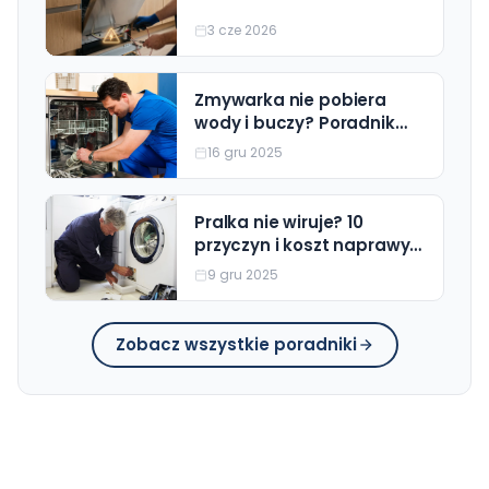
naprawy)
3 cze 2026
Zmywarka nie pobiera
wody i buczy? Poradnik
Krok po Kroku (Wszystkie
16 gru 2025
Marki)
Pralka nie wiruje? 10
przyczyn i koszt naprawy
(Beko, Bosch, Electrolux)
9 gru 2025
Zobacz wszystkie poradniki