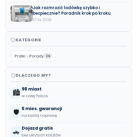
Jak rozmrozić lodówkę szybko i
bezpiecznie? Poradnik krok po kroku
27 lis 2025
KATEGORIE
Pralki - Porady
26
DLACZEGO MY?
98 miast
🏙️
w całej Polsce
6 mies. gwarancji
🛡️
na każdą naprawę
Dojazd gratis
🚗
bez ukrytych kosztów