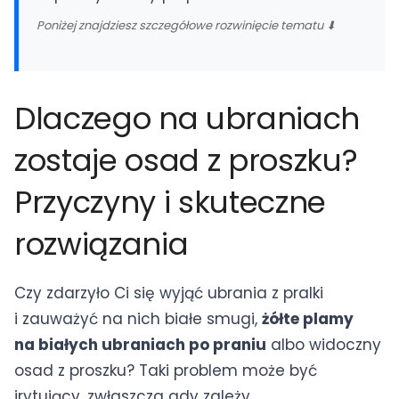
Olsztyn
Poniżej znajdziesz szczegółowe rozwinięcie tematu ⬇
(+48) 500 597 357
·
Dojazd gratis · Naprawa w 24h
Wszystkie miasta →
Dlaczego na ubraniach
zostaje osad z proszku?
Przyczyny i skuteczne
rozwiązania
Czy zdarzyło Ci się wyjąć ubrania z pralki
i zauważyć na nich białe smugi,
żółte plamy
na białych ubraniach po praniu
albo widoczny
osad z proszku? Taki problem może być
irytujący, zwłaszcza gdy zależy