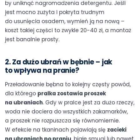
by uniknąć nagromadzenia detergentu. Jeśli
jest mocno zużyta i pokryta trudnym
do usunięcia osadem, wymień ją na nową –
koszt takiej części to zwykle 20-40 zł, a montaż
jest banalnie prosty.
2. Za dużo ubrań w bębnie – jak
to wpływa na pranie?
Przeładowanie bębna to kolejny częsty powód,
dla którego
pralka zostawia proszek
na ubraniach
. Gdy w pralce jest za dużo rzeczy,
woda nie dociera do wszystkich zakamarków,
a proszek nie rozpuszcza się równomiernie.
W efekcie na tkaninach pojawiają się
zacieki
na ubraniach po praniu
, białe smugi lub nawet