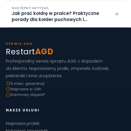
NASTĘPNY ARTYKUŁ
Jak prać kołdrę w pralce? Praktyczne
porady dla kołder puchowych i
syntetycznych
SERWIS AGD
Restart
AGD
Profesjonalny serwis sprzętu AGD z dojazdem
do klienta. Naprawiamy pralki, zmywarki, lodówki,
piekarniki i inne urządzenia.
6 mies. gwarancji
Naprawa w 24h
Darmowy dojazd*
NASZE USŁUGI
Naprawa pralek
Naprawa zmywarek