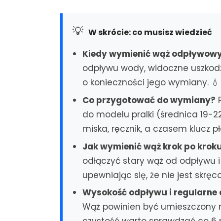
💡
W skrócie: co musisz wiedzieć
Kiedy wymienić wąż odpływow
odpływu wody, widoczne uszkodz
o konieczności jego wymiany. 💧
Co przygotować do wymiany?
P
do modelu pralki (średnica 19-2
miska, ręcznik, a czasem klucz pł
Jak wymienić wąż krok po krok
odłączyć stary wąż od odpływu
upewniając się, że nie jest skrę
Wysokość odpływu i regularne 
Wąż powinien być umieszczony n