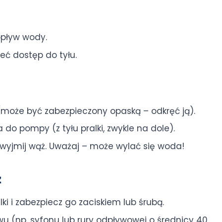
opływ wody.
eć dostęp do tyłu.
(może być zabezpieczony opaską – odkręć ją).
o pompy (z tyłu pralki, zwykle na dole).
i wyjmij wąż. Uważaj – może wylać się woda!
ż
i i zabezpiecz go zaciskiem lub śrubą.
 (np. syfonu lub rury odpływowej o średnicy 40