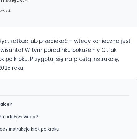
miesięcy. ✅
matu ⬇
ć, zatkać lub przeciekać – wtedy konieczna jest
wisanta! W tym poradniku pokażemy Ci, jak
po kroku. Przygotuj się na prostą instrukcję,
2025 roku.
ralce?
ża odpływowego?
e? Instrukcja krok po kroku