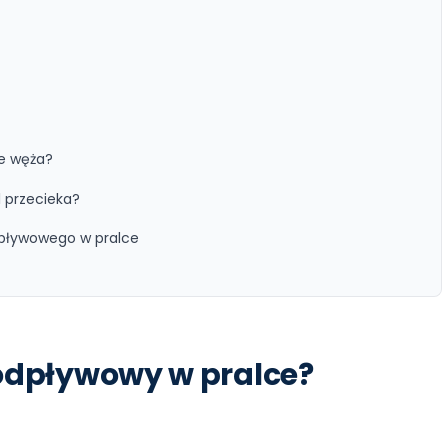
e węża?
l przecieka?
pływowego w pralce
odpływowy w pralce?