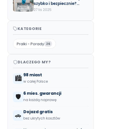
szybko i bezpiecznie?
Poradnik krok po kroku
27 lis 2025
KATEGORIE
Pralki - Porady
26
DLACZEGO MY?
98 miast
🏙️
w całej Polsce
6 mies. gwarancji
🛡️
na każdą naprawę
Dojazd gratis
🚗
bez ukrytych kosztów