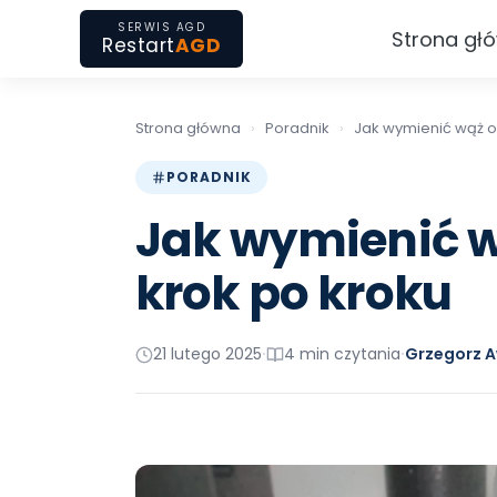
SERWIS AGD
Strona gł
Restart
AGD
Strona główna
›
Poradnik
›
Jak wymienić wąż o
PORADNIK
Jak wymienić w
krok po kroku
21 lutego 2025
4 min czytania
Grzegorz A
•
•