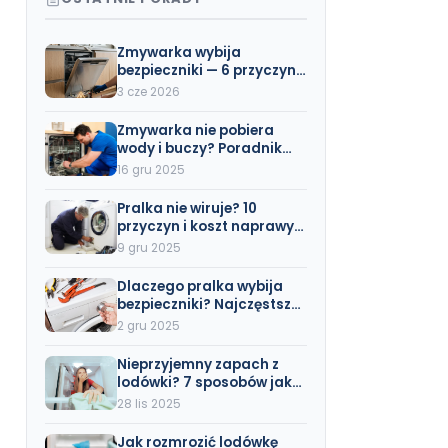
Zmywarka wybija
bezpieczniki — 6 przyczyn i
rozwiązania (z cennikiem
3 cze 2026
naprawy)
Zmywarka nie pobiera
wody i buczy? Poradnik
Krok po Kroku (Wszystkie
16 gru 2025
Marki)
Pralka nie wiruje? 10
przyczyn i koszt naprawy
(Beko, Bosch, Electrolux)
9 gru 2025
Dlaczego pralka wybija
bezpieczniki? Najczęstsze
przyczyny i rozwiązania
2 gru 2025
Nieprzyjemny zapach z
lodówki? 7 sposobów jak
się go pozbyć (także No
28 lis 2025
Frost)
Jak rozmrozić lodówkę