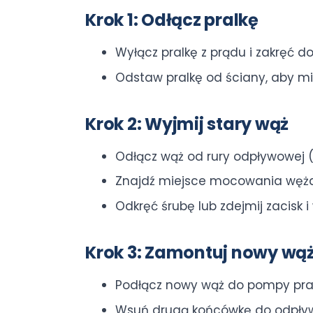
Krok 1: Odłącz pralkę
Wyłącz pralkę z prądu i zakręć d
Odstaw pralkę od ściany, aby mi
Krok 2: Wyjmij stary wąż
Odłącz wąż od rury odpływowej 
Znajdź miejsce mocowania węża d
Odkręć śrubę lub zdejmij zacisk 
Krok 3: Zamontuj nowy wą
Podłącz nowy wąż do pompy pralk
Wsuń drugą końcówkę do odpływu