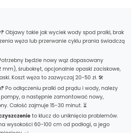
y?
Objawy takie jak wyciek wody spod pralki, brak
enia węża lub przerwanie cyklu prania świadczą
otrzebny będzie nowy wąż dopasowany
2 mm), śrubokręt, opcjonalnie opaski zaciskowe,
aski. Koszt węża to zazwyczaj 20-50 zł. 🛠️
u?
Po odłączeniu pralki od prądu i wody, należy
 i pompy, a następnie zamontować nowy,
cony. Całość zajmuje 15-30 minut. ⏳
czyszczenie
to klucz do uniknięcia problemów.
a wysokości 60-100 cm od podłogi, a jego