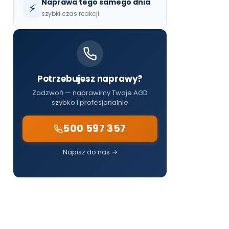
Naprawa tego samego dnia
⚡
szybki czas reakcji
Potrzebujesz naprawy?
Zadzwoń — naprawimy Twoje AGD
szybko i profesjonalnie
500 597 357
Napisz do nas →