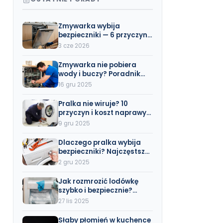
Zmywarka wybija
bezpieczniki — 6 przyczyn i
rozwiązania (z cennikiem
3 cze 2026
naprawy)
Zmywarka nie pobiera
wody i buczy? Poradnik
Krok po Kroku (Wszystkie
16 gru 2025
Marki)
Pralka nie wiruje? 10
przyczyn i koszt naprawy
(Beko, Bosch, Electrolux)
9 gru 2025
Dlaczego pralka wybija
bezpieczniki? Najczęstsze
przyczyny i rozwiązania
2 gru 2025
Jak rozmrozić lodówkę
szybko i bezpiecznie?
Poradnik krok po kroku
27 lis 2025
Słaby płomień w kuchence