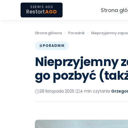
SERWIS AGD
Strona gł
Restart
AGD
Strona główna
›
Poradnik
›
Nieprzyjemny zapac
PORADNIK
Nieprzyjemny z
go pozbyć (takż
28 listopada 2025
4 min czytania
Grzegor
•
•