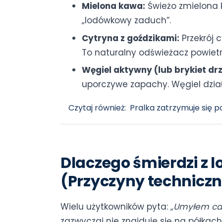
Mielona kawa:
Świeżo zmielona 
„lodówkowy zaduch”.
Cytryna z goździkami:
Przekrój c
To naturalny odświeżacz powietr
Węgiel aktywny (lub brykiet dr
uporczywe zapachy. Węgiel działa 
Czytaj również:
Pralka zatrzymuje się p
Dlaczego śmierdzi z
(Przyczyny techniczn
Wielu użytkowników pyta:
„Umyłem cał
zazwyczaj nie znajduje się na półkac