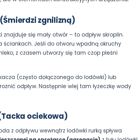
(Śmierdzi zgnilizną)
i znajduje się mały otwór – to odpływ skroplin.
a ściankach. Jeśli do otworu wpadną okruchy
mleko, z czasem utworzy się tam czop pleśni
kacza (często dołączonego do lodówki) lub
drożnić odpływ. Następnie wlej tam łyżeczkę wody
u (Tacka ociekowa)
Woda z odpływu wewnątrz lodówki rurką spływa
ieszczonej na sprężarce (agregacie)
z tyłu lodówki