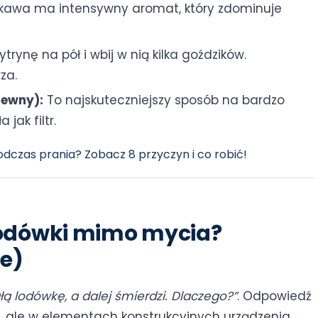
kawa ma intensywny aromat, który zdominuje
ytrynę na pół i wbij w nią kilka goździków.
za.
zewny):
To najskuteczniejszy sposób na bardzo
jak filtr.
odczas prania? Zobacz 8 przyczyn i co robić!
 lodówki mimo mycia?
e)
ą lodówkę, a dalej śmierdzi. Dlaczego?”
. Odpowiedź
h, ale w elementach konstrukcyjnych urządzenia.