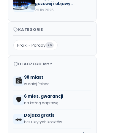
gazowej i objawy
zepsutego reduktora –
26 lis 2025
sprawdź przyczyny
KATEGORIE
Pralki - Porady
26
DLACZEGO MY?
98 miast
🏙️
w całej Polsce
6 mies. gwarancji
🛡️
na każdą naprawę
Dojazd gratis
🚗
bez ukrytych kosztów