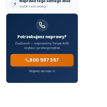
Naprawa tego samego dnia
⚡
szybki czas reakcji
Potrzebujesz naprawy?
Zadzwoń — naprawimy Twoje AGD
szybko i profesjonalnie
500 597 357
Napisz do nas →