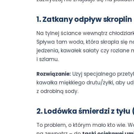
1. Zatkany odpływ skroplin 
Na tylnej ściance wewnątrz chłodziark
Spływa tam woda, która skrapla się n
jedzenia, kawałek sałaty czy rozlane 
i szlamu.
Rozwiązanie:
Użyj specjalnego przety
kawałka miękkiego drutu/żyłki, aby u
z odrobiną sody.
2. Lodówka śmierdzi z tył
To problem, o którym mało kto wie. 
na zewnątrz – do
tacki ociekowej um