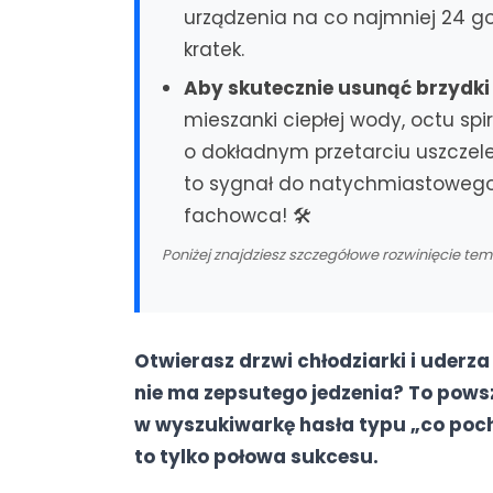
urządzenia na co najmniej 24 g
kratek.
Aby skutecznie usunąć brzydki
mieszanki ciepłej wody, octu sp
o dokładnym przetarciu uszczele
to sygnał do natychmiastowego
fachowca! 🛠️
Poniżej znajdziesz szczegółowe rozwinięcie te
Otwierasz drzwi chłodziarki i uderz
nie ma zepsutego jedzenia? To pow
w wyszukiwarkę hasła typu „co poc
to tylko połowa sukcesu.