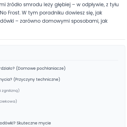
 źródło smrodu leży głębiej – w odpływie, z tyłu
No Frost. W tym poradniku dowiesz się, jak
lodówki – zarówno domowymi sposobami, jak
ierdziało? (Domowe pochłaniacze)
mycia? (Przyczyny techniczne)
 zgnilizną)
ociekowa)
lodówki? Skuteczne mycie