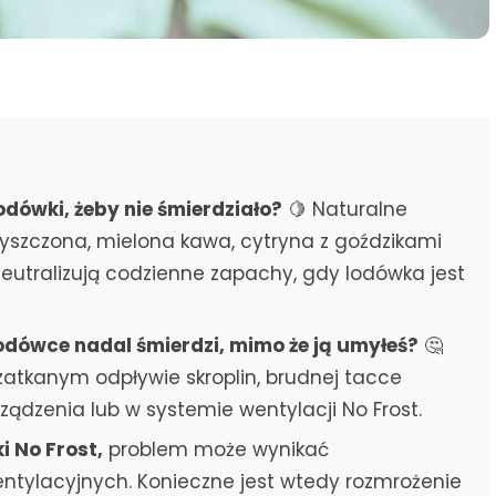
odówki, żeby nie śmierdziało?
🍋 Naturalne
zyszczona, mielona kawa, cytryna z goździkami
neutralizują codzienne zapachy, gdy lodówka jest
odówce nadal śmierdzi, mimo że ją umyłeś?
🤔
 zatkanym odpływie skroplin, brudnej tacce
ządzenia lub w systemie wentylacji No Frost.
i No Frost,
problem może wynikać
ntylacyjnych. Konieczne jest wtedy rozmrożenie