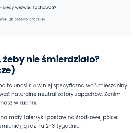
 – kiedy wezwać fachowca?
nie lub głośno pracuje?
 żeby nie śmierdziało?
ze)
mo to unosi się w niej specyficzna woń mieszaniny
ować naturalne neutralizatory zapachów. Zanim
 masz w kuchni:
a mały talerzyk i postaw na środkowej półce.
mieniaj ją raz na 2-3 tygodnie.