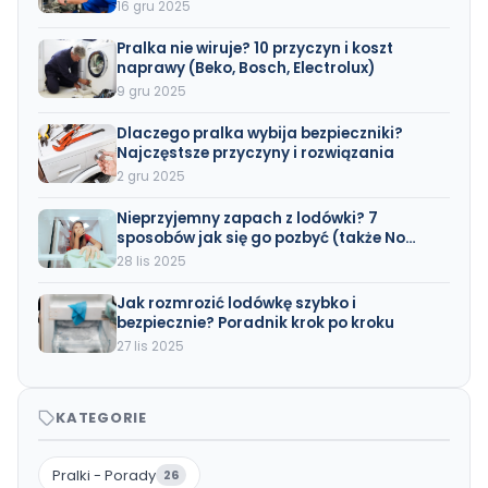
16 gru 2025
Pralka nie wiruje? 10 przyczyn i koszt
naprawy (Beko, Bosch, Electrolux)
9 gru 2025
Dlaczego pralka wybija bezpieczniki?
Najczęstsze przyczyny i rozwiązania
2 gru 2025
Nieprzyjemny zapach z lodówki? 7
sposobów jak się go pozbyć (także No
Frost)
28 lis 2025
Jak rozmrozić lodówkę szybko i
bezpiecznie? Poradnik krok po kroku
27 lis 2025
KATEGORIE
Pralki - Porady
26