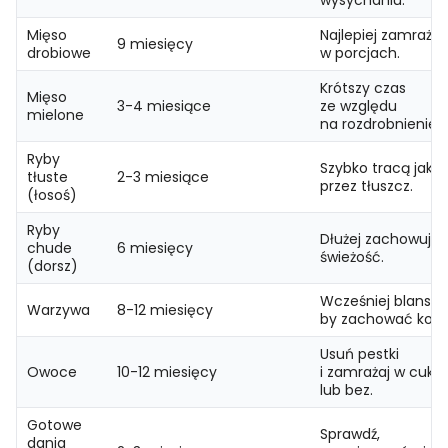
Mięso
Najlepiej zamraża
9 miesięcy
drobiowe
w porcjach.
Krótszy czas
Mięso
3-4 miesiące
ze względu
mielone
na rozdrobnienie.
Ryby
Szybko tracą jako
tłuste
2-3 miesiące
przez tłuszcz.
(łosoś)
Ryby
Dłużej zachowują
chude
6 miesięcy
świeżość.
(dorsz)
Wcześniej blanszuj
Warzywa
8-12 miesięcy
by zachować kolor
Usuń pestki
Owoce
10-12 miesięcy
i zamrażaj w cukrz
lub bez.
Gotowe
Sprawdź,
dania