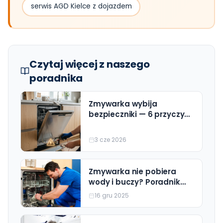
serwis AGD Kielce z dojazdem
Czytaj więcej z naszego
poradnika
Zmywarka wybija
bezpieczniki — 6 przyczyn i
rozwiązania (z cennikiem
naprawy)
3 cze 2026
Zmywarka nie pobiera
wody i buczy? Poradnik
Krok po Kroku (Wszystkie
16 gru 2025
Marki)