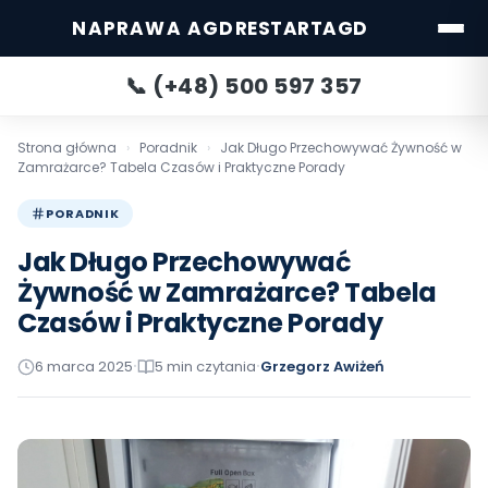
NAPRAWA AGD
RESTARTAGD
📞 (+48) 500 597 357
Strona główna
›
Poradnik
›
Jak Długo Przechowywać Żywność w
Zamrażarce? Tabela Czasów i Praktyczne Porady
PORADNIK
Jak Długo Przechowywać
Żywność w Zamrażarce? Tabela
Czasów i Praktyczne Porady
6 marca 2025
5 min czytania
Katowice
Grzegorz Awiżeń
Warszawa
POPULARNE:
•
•
Wrocław
Gdańsk
Gdynia
Poznań