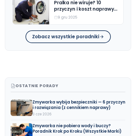
Pralka nie wiruje? 10
przyczyn i koszt naprawy
(Beko, Bosch, Electrolux)
9 gru 2025
Zobacz wszystkie poradniki
OSTATNIE PORADY
Zmywarka wybija bezpieczniki — 6 przyczyn
i rozwiązania (z cennikiem naprawy)
3 cze 2026
Zmywarka nie pobiera wody i buczy?
Poradnik Krok po Kroku (Wszystkie Marki)