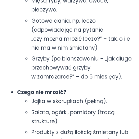
Mięso, ryby, warzywa, owoce,
pieczywo.
Gotowe dania, np. leczo
(odpowiadając na pytanie
„czy można mrozić leczo?” – tak, o ile
nie ma w nim śmietany).
Grzyby (po blanszowaniu – „jak długo
przechowywać grzyby
w zamrażarce?” – do 6 miesięcy).
Czego nie mrozić?
Jajka w skorupkach (pękną).
Sałata, ogórki, pomidory (tracą
strukturę).
Produkty z dużą ilością śmietany lub