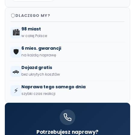
DLACZEGO MY?
98 miast
🏙️
w całej Polsce
6 mies. gwarancji
🛡️
na każdą naprawę
Dojazd gratis
🚗
bez ukrytych kosztów
Naprawa tego samego dnia
⚡
szybki czas reakcji
Potrzebujesz naprawy?