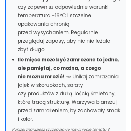
Lubin
czy zapewnisz odpowiednie warunki:
Polkowice
temperatura -18°C i szczelne
POMORZE
opakowania chronią
Gdańsk
przed wysychaniem. Regularnie
Gdynia
przeglądaj zapasy, aby nic nie leżało
Sopot
zbyt długo.
Pruszcz Gdański
Ile mięso może być zamrożone to jedno,
Koszalin
ale pamiętaj, co można, a czego
nie można mrozić!
🥕 Unikaj zamrażania
WIELKOPOLSKA
Poznań
jajek w skorupkach, sałaty
czy produktów z dużą ilością śmietany,
INNE REGIONY
które tracą strukturę. Warzywa blanszuj
Lublin
Kielce
przed zamrożeniem, by zachowały smak
Rzeszów
Opole
i kolor.
Szczecin
Toruń
Białystok
Zielona Góra
Poniżej znajdziesz szczegółowe rozwinięcie tematu ⬇