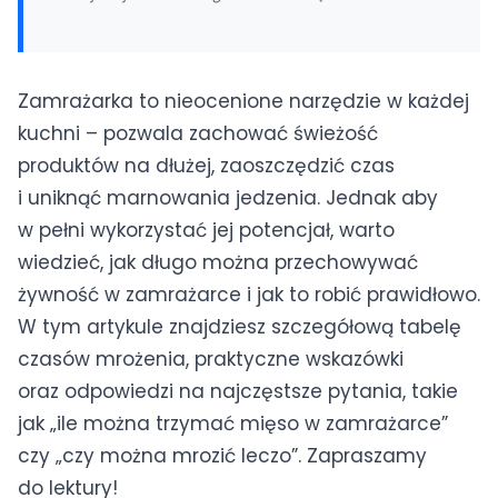
Olsztyn
(+48) 500 597 357
·
Dojazd gratis · Naprawa w 24h
Zamrażarka to nieocenione narzędzie w każdej
Wszystkie miasta →
kuchni – pozwala zachować świeżość
produktów na dłużej, zaoszczędzić czas
i uniknąć marnowania jedzenia. Jednak aby
w pełni wykorzystać jej potencjał, warto
wiedzieć, jak długo można przechowywać
żywność w zamrażarce i jak to robić prawidłowo.
W tym artykule znajdziesz szczegółową tabelę
czasów mrożenia, praktyczne wskazówki
oraz odpowiedzi na najczęstsze pytania, takie
jak „ile można trzymać mięso w zamrażarce”
czy „czy można mrozić leczo”. Zapraszamy
do lektury!