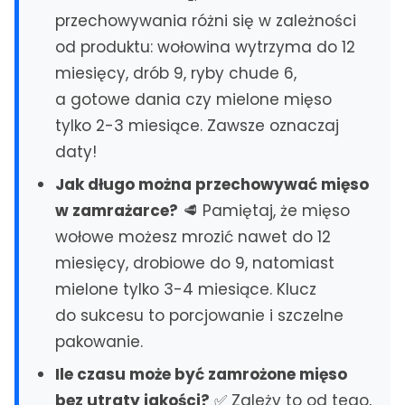
przechowywania różni się w zależności
Czechowice-Dziedzice
od produktu: wołowina wytrzyma do 12
MAZOWSZE
miesięcy, drób 9, ryby chude 6,
Serwis AGD Warszawa
a gotowe dania czy mielone mięso
Naprawa zmywarek Warszawa
tylko 2-3 miesiące. Zawsze oznaczaj
Naprawa Pralek Warszawa
daty!
Pruszków
Jak długo można przechowywać mięso
Wołomin
w zamrażarce?
🥩 Pamiętaj, że mięso
Ząbki
wołowe możesz mrozić nawet do 12
Zielonka
miesięcy, drobiowe do 9, natomiast
DOLNY ŚLĄSK
mielone tylko 3-4 miesiące. Klucz
Naprawa Zmywarek Wrocław
do sukcesu to porcjowanie i szczelne
Serwis AGD Wrocław
pakowanie.
Legnica
Ile czasu może być zamrożone mięso
Bolesławiec
bez utraty jakości?
✅ Zależy to od tego,