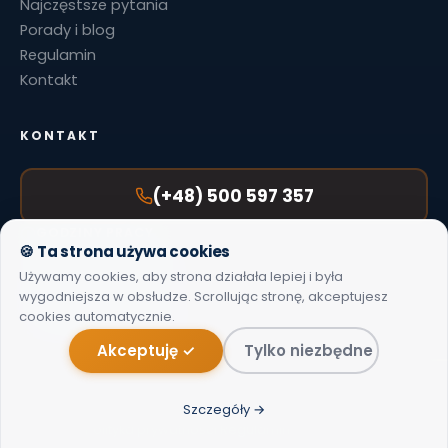
Najczęstsze pytania
Porady i blog
Regulamin
Kontakt
KONTAKT
(+48) 500 597 357
GODZINY PRACY
🍪 Ta strona używa cookies
Pn–Pt: 7:45–19:00
Sob: po umówieniu
Używamy cookies, aby strona działała lepiej i była
E-MAIL
wygodniejsza w obsłudze. Scrollując stronę, akceptujesz
info@restartagd.pl
cookies automatycznie.
Akceptuję ✓
Tylko niezbędne
© 2026 RestartAGD. Wszelkie prawa zastrzeżone.
Szczegóły →
·
Polityka prywatności
Regulamin