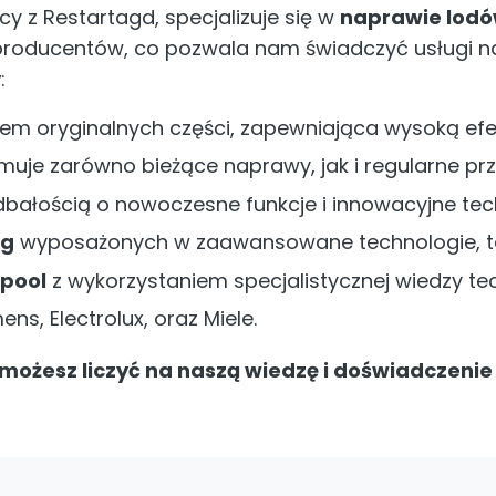
y z Restartagd, specjalizuje się w
naprawie lod
producentów, co pozwala nam świadczyć usługi na
y
:
iem oryginalnych części, zapewniająca wysoką ef
uje zarówno bieżące naprawy, jak i regularne prz
dbałością o nowoczesne funkcje i innowacyjne tec
ng
wyposażonych w zaawansowane technologie, taki
pool
z wykorzystaniem specjalistycznej wiedzy tec
ns, Electrolux, oraz Miele.
, możesz liczyć na naszą wiedzę i doświadczen