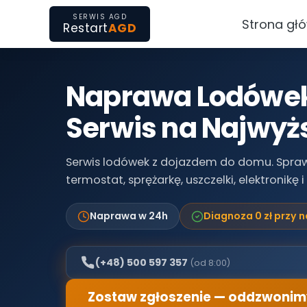
SERWIS AGD
Strona gł
Restart
AGD
✓
Decydujesz się na napra
diagnoza bezpłatna, wlicz
usługi
Naprawa Lodówek 
ℹ
Rezygnujesz z naprawy
— 
diagnostyczna ustalana in
Serwis na Najwyż
z serwisantem
Serwis lodówek z dojazdem do domu. Spra
termostat, sprężarkę, uszczelki, elektronikę
Naprawa w 24h
Diagnoza 0 zł przy 
(+48) 500 597 357
(od 8:00)
Zostaw zgłoszenie — oddzwonim