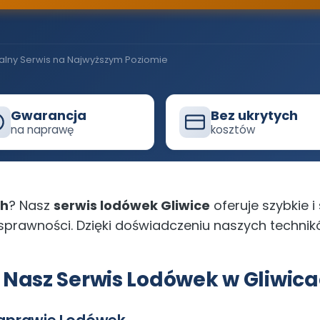
alny Serwis na Najwyższym Poziomie
Gwarancja
Bez ukrytych
na naprawę
kosztów
ch
? Nasz
serwis lodówek Gliwice
oferuje szybkie i
sprawności. Dzięki doświadczeniu naszych techni
Nasz Serwis Lodówek w Gliwic