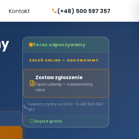
Kontakt
(+48) 500 597 357
ny
Teraz odpoczywamy
ZGŁOŚ ONLINE — ODDZWONIMY
Zostaw zgłoszenie
Opisz usterkę — oddzwonimy
rano
Telefon czynny od 8:00 · (+48) 500 597
357
Dojazd gratis