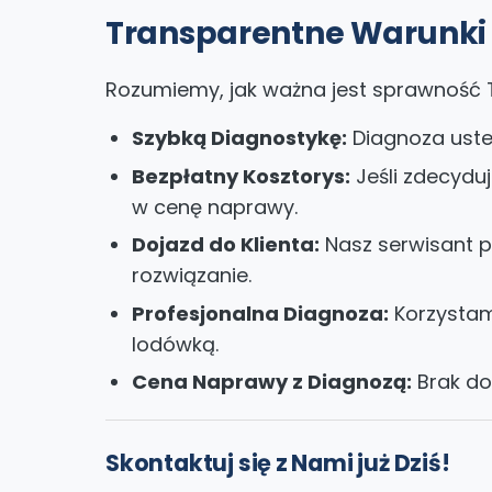
Transparentne Warunki i
Rozumiemy, jak ważna jest sprawność T
Szybką Diagnostykę:
Diagnoza usterk
Bezpłatny Kosztorys:
Jeśli zdecyduj
w cenę naprawy.
Dojazd do Klienta:
Nasz serwisant p
rozwiązanie.
Profesjonalna Diagnoza:
Korzystam
lodówką.
Cena Naprawy z Diagnozą:
Brak do
Skontaktuj się z Nami już Dziś!