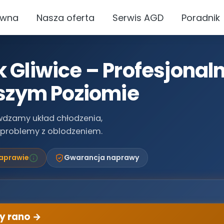
ówna
Nasza oferta
Serwis AGD
Poradnik
wę
—
ona w koszt
Gliwice – Profesjonal
opłata
dywidualnie
szym Poziomie
wdzamy układ chłodzenia,
 i problemy z oblodzeniem.
naprawie
Gwarancja naprawy
y rano →